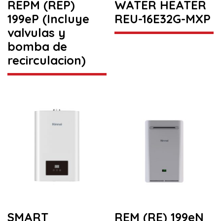
REPM (REP)
WATER HEATER
199eP (Incluye
REU-16E32G-MXP
valvulas y
bomba de
recirculacion)
SMART
REM (RE) 199eN