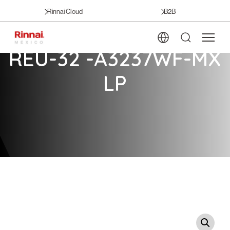
Rinnai Cloud
B2B
REU-32 -A3237WF-MX
LP