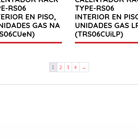
E-RS06
TYPE-RS06
ERIOR EN PISO,
INTERIOR EN PISO
NIDADES GAS NA
UNIDADES GAS L
S06CUeN)
(TRS06CUiLP)
1
2
3
4
→