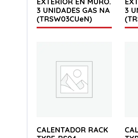
EXTERIOR EN MURO.
EXT
3 UNIDADES GAS NA
3 U
(TRSW03CUeN)
(T
CALENTADOR RACK
CA