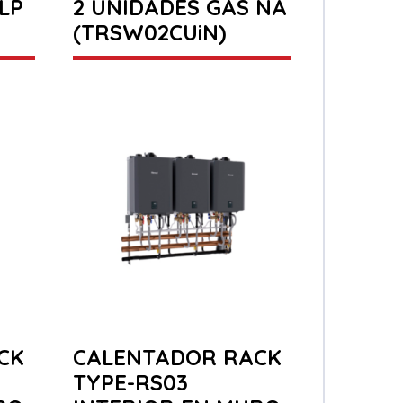
LP
2 UNIDADES GAS NA
(TRSW02CUiN)
CK
CALENTADOR RACK
TYPE-RS03