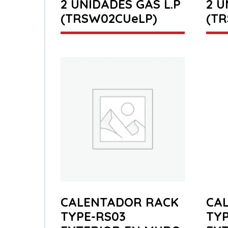
2 UNIDADES GAS L.P
2 U
(TRSW02CUeLP)
(T
CALENTADOR RACK
CA
TYPE-RS03
TYP