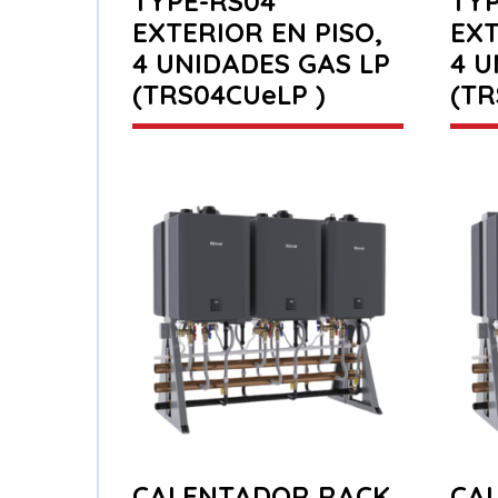
TYPE-RS04
TYP
EXTERIOR EN PISO,
EXT
4 UNIDADES GAS LP
4 U
(TRS04CUeLP )
(TR
CALENTADOR RACK
CA