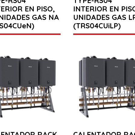
E-RS04
TYPE-RS04
ERIOR EN PISO,
INTERIOR EN PISO
NIDADES GAS NA
UNIDADES GAS L
S04CUeN)
(TRS04CUiLP)
LENTADOR RACK
CALENTADOR RA