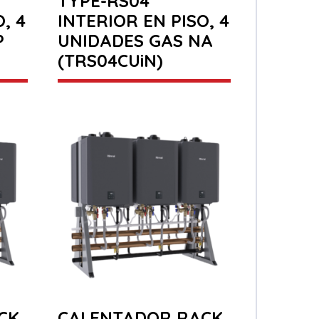
TYPE-RS04
, 4
INTERIOR EN PISO, 4
P
UNIDADES GAS NA
(TRS04CUiN)
CK
CALENTADOR RACK