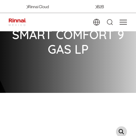
Rinnai Cloud
B2B
SMART COMFORT 9
GAS LP