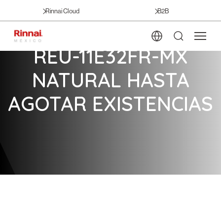
Rinnai Cloud
B2B
REU-11E32FR-MX
NATURAL HASTA
AGOTAR EXISTENCIAS