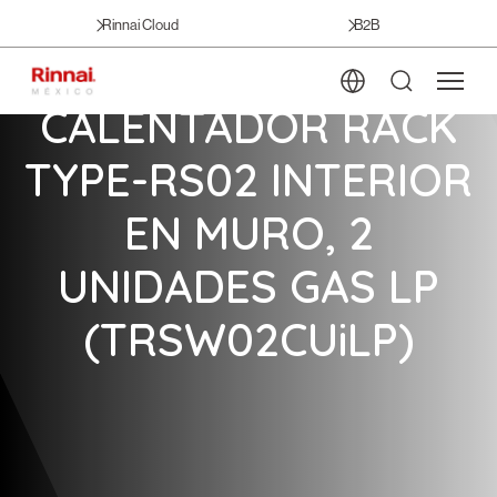
Rinnai Cloud
B2B
CALENTADOR RACK
TYPE-RS02 INTERIOR
EN MURO, 2
UNIDADES GAS LP
(TRSW02CUiLP)