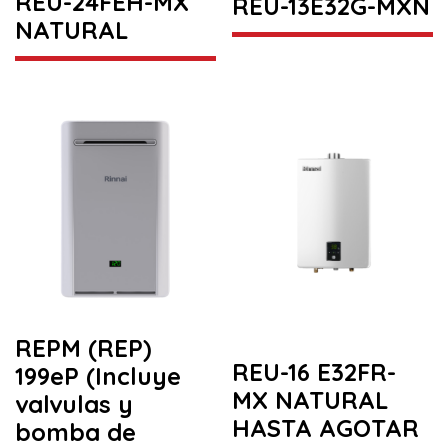
REU-24FEH-MX
REU-13E32G-MXN
NATURAL
REPM (REP)
REU-16 E32FR-
199eP (Incluye
MX NATURAL
valvulas y
HASTA AGOTAR
bomba de