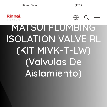
Rinnai Cloud
B2B
MATSUI PLUMBING
ISOLATION VALVE RL
(KIT MIVK-T-LW)
(Valvulas De
Aislamiento)