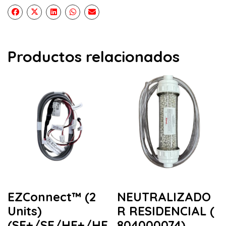
Productos relacionados
EZConnect™ (2
NEUTRALIZADO
Units)
R RESIDENCIAL (
(SE+/SE/HE+/HE
804000074)