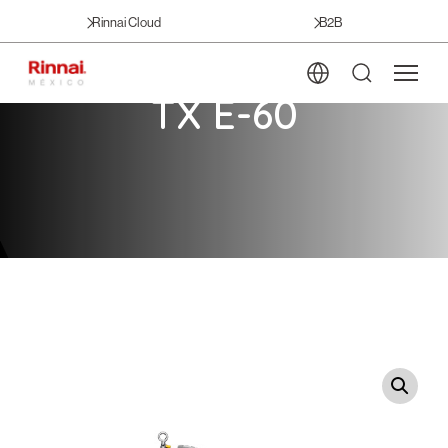
Rinnai Cloud
B2B
TX E-60