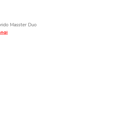
brido Masster Duo
nnai