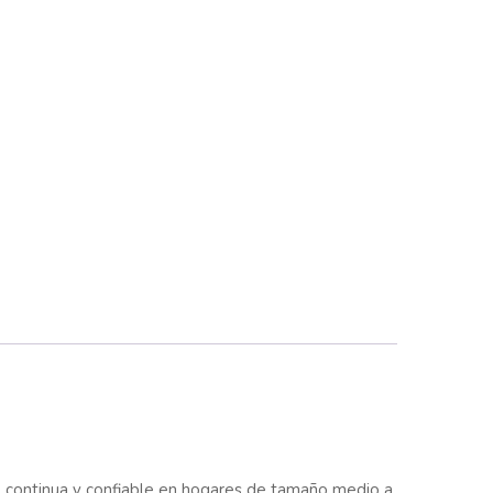
te continua y confiable en hogares de tamaño medio a