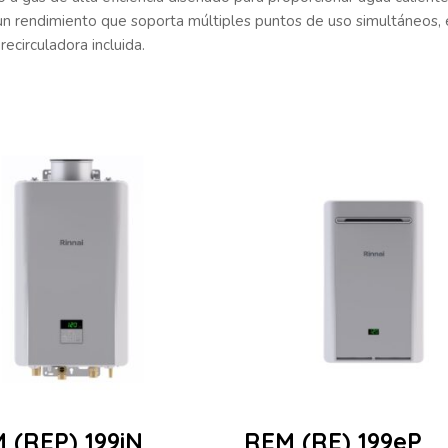
n rendimiento que soporta múltiples puntos de uso simultáneos, e
irculadora incluida.
 (REP) 199iN
REM (RE) 199eP