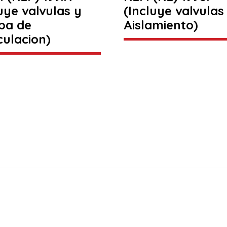
uye valvulas y
(Incluye valvulas
ba de
Aislamiento)
culacion)