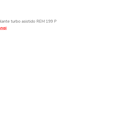
lante turbo asistido REM 199 P
nnai