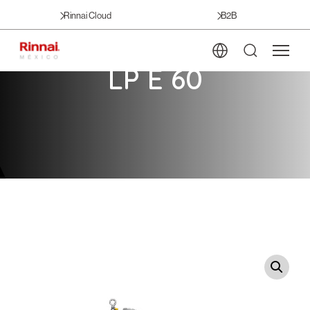
Rinnai Cloud
B2B
LP E 60