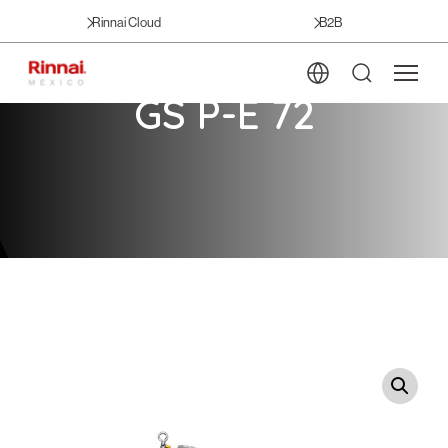
Rinnai Cloud
B2B
GS P-E 72