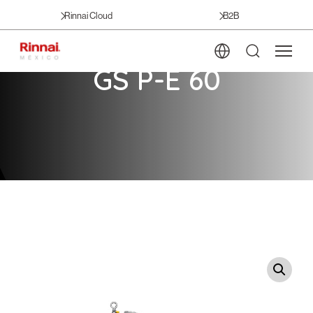
Rinnai Cloud
B2B
GS P-E 60