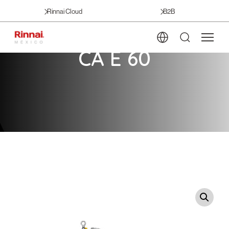
Rinnai Cloud
B2B
CA E 60