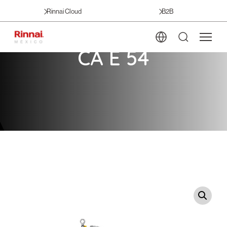
Rinnai Cloud
B2B
CA E 54