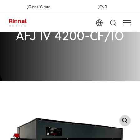
Rinnai Cloud
B2B
AFJ IV 4200-CF/IO