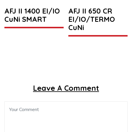
AFJ II 1400 EI/IO
AFJ II 650 CR
CuNi SMART
EI/IO/TERMO
CuNi
Leave A Comment