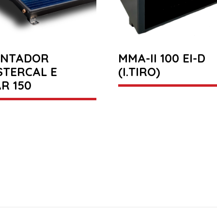
ENTADOR
MMA-II 100 EI-D
STERCAL E
(I.TIRO)
R 150