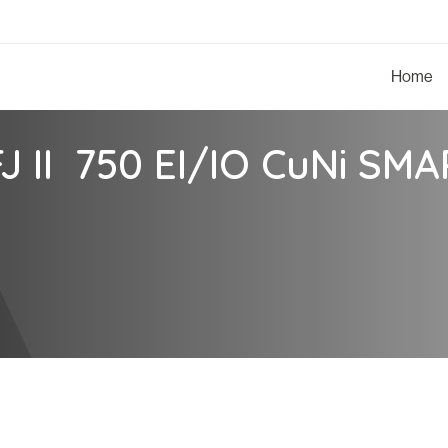
Home
J II 750 EI/IO CuNi SM