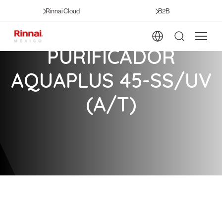
Rinnai Cloud
B2B
PURIFICADOR
AQUAPLUS 45-SS/UV
(A/T)