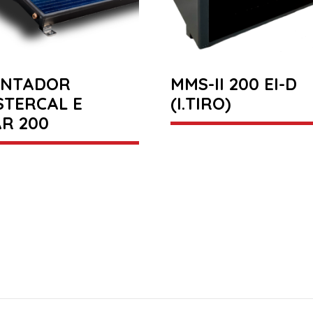
ENTADOR
MMS-II 200 EI-D
STERCAL E
(I.TIRO)
R 200