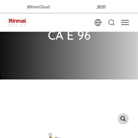
Rinnai Cloud
B2B
CA E 96