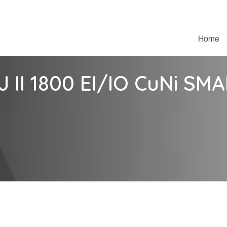
Home
J II 1800 EI/IO CuNi SM