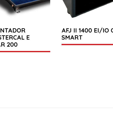
ENTADOR
AFJ II 1400 EI/IO 
STERCAL E
SMART
R 200