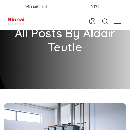
Rinnai Cloud
B2B
All Posts By Aldair
Teutle