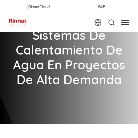
Rinnai Cloud
B2B
Sistemas De
Calentamiento De
Agua En Proyectos
De Alta Demanda