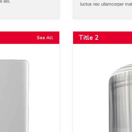
s leo.
luctus nec ullamcorper matt
Title 2
See All