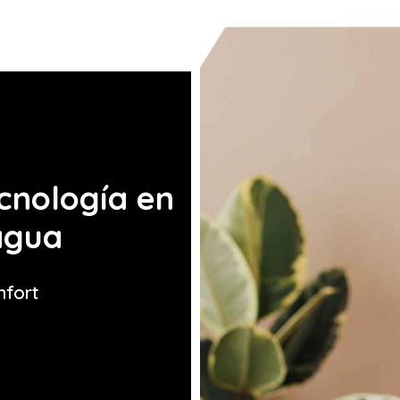
cnología en
agua
nfort