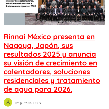
Rinnai México presenta en
Nagoya, Japón, sus
resultados 2025 y anuncia
su visión de crecimiento en
calentadores, soluciones
residenciales y tratamiento
de agua para 2026.
BY
@JCABALLERO