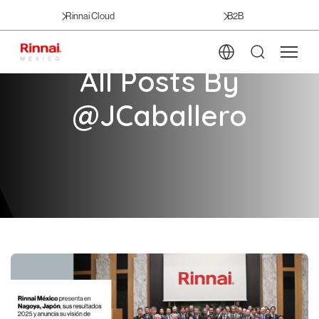
Rinnai Cloud
B2B
All Posts By
@JCaballero